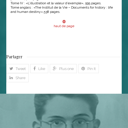
Tome IV : «L’illustration et la valeur d’exemple», 595 pages.
Tome anglais : «The Institut de la Vie – Documents for history : life
and human destiny»,538 pages.
haut de page
Partager
Tweet
Like
Plus one
Pin It
Share