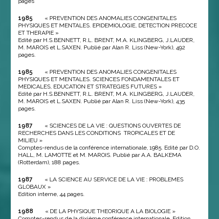
pages
1985
« PREVENTION DES ANOMALIES CONGENITALES
PHYSIQUES ET MENTALES. EPIDEMIOLOGIE, DETECTION PRECOCE
ET THERAPIE »
Edité par H.S.BENNETT, R.L. BRENT, M.A. KLINGBERG, J.LAUDER,
M. MAROIS et L.SAXEN. Publié par Alan R. Liss (New-York), 492
pages.
1985
« PREVENTION DES ANOMALIES CONGENITALES
PHYSIQUES ET MENTALES. SCIENCES FONDAMENTALES ET
MEDICALES, EDUCATION ET STRATEGIES FUTURES »
Edité par H.S.BENNETT, R.L. BRENT, M.A. KLINGBERG, J.LAUDER,
M. MAROIS et L.SAXEN. Publié par Alan R. Liss (New-York), 435
pages.
1987
« SCIENCES DE LA VIE : QUESTIONS OUVERTES DE
RECHERCHES DANS LES CONDITIONS TROPICALES ET DE
MILIEU »
Comptes-rendus de la conférence internationale, 1985. Edité par D.O.
HALL, M. LAMOTTE et M. MAROIS. Publié par A.A. BALKEMA
(Rotterdam), 188 pages.
1987
« LA SCIENCE AU SERVICE DE LA VIE : PROBLEMES
GLOBAUX »
Edition interne, 44 pages.
1988
« DE LA PHYSIQUE THEORIQUE A LA BIOLOGIE »
Comptes-rendus de la dixième conférence internationale. Edition