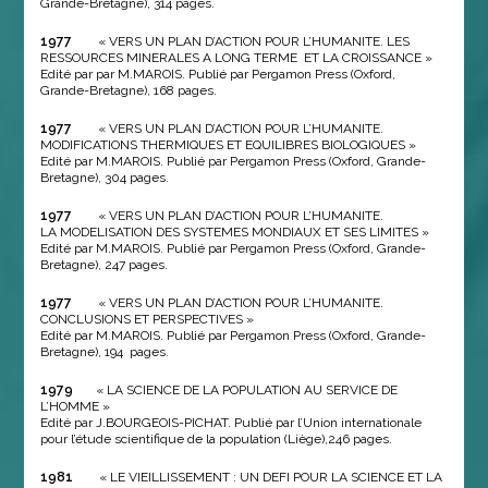
Grande-Bretagne), 314 pages.
1977
« VERS UN PLAN D’ACTION POUR L’HUMANITE. LES
RESSOURCES MINERALES A LONG TERME ET LA CROISSANCE »
Edité par par M.MAROIS. Publié par Pergamon Press (Oxford,
Grande-Bretagne), 168 pages.
1977
« VERS UN PLAN D’ACTION POUR L’HUMANITE.
MODIFICATIONS THERMIQUES ET EQUILIBRES BIOLOGIQUES »
Edité par M.MAROIS. Publié par Pergamon Press (Oxford, Grande-
Bretagne), 304 pages.
1977
« VERS UN PLAN D’ACTION POUR L’HUMANITE.
LA MODELISATION DES SYSTEMES MONDIAUX ET SES LIMITES »
Edité par M.MAROIS. Publié par Pergamon Press (Oxford, Grande-
Bretagne), 247 pages.
1977
« VERS UN PLAN D’ACTION POUR L’HUMANITE.
CONCLUSIONS ET PERSPECTIVES »
Edité par M.MAROIS. Publié par Pergamon Press (Oxford, Grande-
Bretagne), 194 pages.
1979
« LA SCIENCE DE LA POPULATION AU SERVICE DE
L’HOMME »
Edité par J.BOURGEOIS-PICHAT. Publié par l’Union internationale
pour l’étude scientifique de la population (Liège),246 pages.
1981
« LE VIEILLISSEMENT : UN DEFI POUR LA SCIENCE ET LA