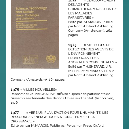
1975 «
DEVELOPPEMENT
DES AGENTS
CHIMIOTHERAPIQUES CONTRE
LES MALADIES
PARASITAIRES »
Edité par M.MAROIS. Publié
par North-Holland Publishing
Company (Amsterdam), 264
pages.
1975 «
METHODES DE
DETECTION DES AGENTS DE
L’ENVIRONNEMENT
PROVOQUANT DES
ANOMALIES CONGENITALES »
Edité par T.H.SHEPARD, J.R.
MILLER et M.MAROIS. Publié
par North-Holland Publishing
Company (Amsterdam), 263 pages.
1976
« VILLES NOUVELLES»
Rapport de Claude CHALINE, diffusé auprès des participants de
l’Assemblée Générale des Nations Unies sur l’habitat. (Vancouver),
1976
1977
« VERS UN PLAN D’ACTION POUR L’HUMANITE. LES
RESSOURCES ENERGETIQUES A LONG TERME ET LA
CROISSANCE »
Edité par par M.MAROIS. Publié par Pergamon Press (Oxford,