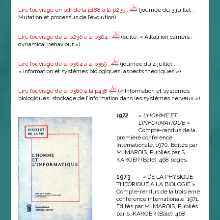
Lire l’ouvrage en pdf de la p188 à la p235 :
(journée du 3 juillet :
Mutation et processus de l’évolution)
Lire l’ouvrage de la p236 à la p304 :
(suite, « Alkali ion carriers :
dynamical behaviour »)
Lire l’ouvrage de la p304 à la p359 :
(journée du 4 juillet :
« Information et systèmes biologiques, aspects théoriques »)
Lire l’ouvrage de la p360 à la p438
(« Information et systèmes
biologiques, stockage de l’information dans les systèmes nerveux »)
1972
« L’HOMME ET
L’INFORMATIQUE »
Compte-rendus de la
première conférence
internationale, 1970. Edités par
M. MAROIS, Publiés par S.
KARGER (Bâle), 468 pages.
1973
« DE LA PHYSIQUE
THEORIQUE A LA BIOLOGIE »
Compte-rendus de la troisième
conférence internationale, 1971.
Edités par M. MAROIS, Publiés
par S. KARGER (Bâle), 468