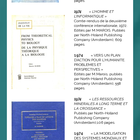
pages.
1974
« L’HOMME ET
L’INFORMATIQUE »
Comte-rendus de la deuxième
conférence internationale, 1972.
Edités par M.MAROIS. Publiés
par North-Holand Publishing
Company (Amsterdam), 609
pages.
1974
« VERS UN PLAN
D’ACTION POUR L’HUMANITE.
PROBLEMES ET
PERSPECTIVES »
Edités par M.Marois, publiés
par North-Holand Publishing
Company (Amsterdam), 558
pages.
1974
« LES RESSOURCES
MINERALES A LONG TERME ET
LA CROISSANCE »
Publiés par North-Holland
Publishing Company
(Amsterdam),106 pages.
1974
« LA MODELISATION
DES SYSTEMES MONDIAUX ET