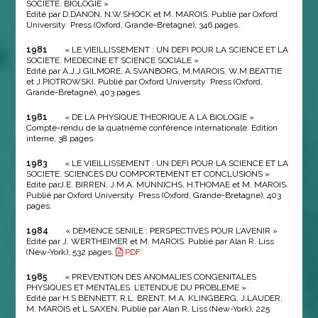
SOCIETE. BIOLOGIE »
Edité par D.DANON, N.W.SHOCK et M. MAROIS. Publié par Oxford
University Press (Oxford, Grande-Bretagne), 346 pages.
1981
« LE VIEILLISSEMENT : UN DEFI POUR LA SCIENCE ET LA
SOCIETE. MEDECINE ET SCIENCE SOCIALE »
Edité par A.J.J.GILMORE, A.SVANBORG, M.MAROIS, W.M.BEATTIE
et J.PIOTROWSKI. Publié par Oxford University Press (Oxford,
Grande-Bretagne), 403 pages.
1981
« DE LA PHYSIQUE THEORIQUE A LA BIOLOGIE »
Compte-rendu de la quatrième conférence internationale. Edition
interne, 38 pages.
1983
« LE VIEILLISSEMENT : UN DEFI POUR LA SCIENCE ET LA
SOCIETE. SCIENCES DU COMPORTEMENT ET CONCLUSIONS »
Edité parJ.E. BIRREN, J.M.A. MUNNICHS, H.THOMAE et M. MAROIS.
Publié par Oxford University Press (Oxford, Grande-Bretagne), 403
pages.
1984
« DEMENCE SENILE : PERSPECTIVES POUR L’AVENIR »
Edité par J. WERTHEIMER et M. MAROIS. Publié par Alan R. Liss
(New-York), 532 pages.
PDF
1985
« PREVENTION DES ANOMALIES CONGENITALES
PHYSIQUES ET MENTALES. L’ETENDUE DU PROBLEME »
Edité par H.S.BENNETT, R.L. BRENT, M.A. KLINGBERG, J.LAUDER,
M. MAROIS et L.SAXEN. Publié par Alan R. Liss (New-York), 225