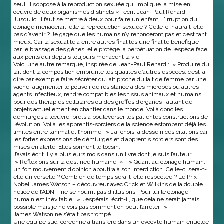
seul. Il s’oppose à la reproduction sexuée qui implique la mise en
oeuvre de deux organismes distincts « , écrit Jean-Paul Renard.
Jusqu’ici il faut se mettre à deux pour faire un enfant. L’irruption du
clonage menacerait-elle la reproduction sexuée ? Celle-ci n’aurait-elle
pas d’avenir ? Je gage que les humains n’y renonceront pas et c’est tant
mieux. Car la sexualité a entre autres finalités une finalité bénéfique :
par le brassage des gènes, elle protège la perpétuation de l’espèce face
aux périls qui depuis toujours menacent la vie.
Voici une autre remarque, inspirée de Jean-Paul Renard : » Produire du
lait dont la composition emprunte les qualités d’autres espèces, c’est-à-
dire par exemple faire sécréter du lait proche du lait de femme par une
vache, augmenter le pouvoir de résistance à des microbes ou autres
agents infectieux, rendre compatibles les tissus animaux et humains
pour des thérapies cellulaires ou des greffes d’organes : autant de
projets actuellement en chantier dans le monde. Voilà donc les
démiurges à l’œuvre, prêts à bouleverser les patientes constructions de
l’évolution. Voilà les apprentis-sorciers de la science estompant déjà les
limites entre l’animal et l’homme. » J’ai choisi à dessein ces citations car
les fortes expressions de démiurges et d’apprentis sorciers sont des
mises en alerte. Elles sonnent le tocsin.
J’avais écrit il y a plusieurs mois dans un livre dont je suis l’auteur
» Réflexions sur la destinée humaine » : » Quant au clonage humain,
un fort mouvement d’opinion aboutira à son interdiction. Celle-ci sera-t-
elle universelle ? Combien de temps sera-t-elle respectée ? Le Prix
Nobel James Watson – découvreur avec Crick et Wilkins de la double
hélice de l’ADN – ne se nourrit pas d’illusions. Pour lui le clonage
humain est inévitable. » J’espérais, écrit-il, que cela ne serait jamais
possible mais je ne vois pas comment on peut l’arrêter. »
James Watson ne s’était pas trompé.
Une équipe sud-coréenne a transféré dans un ovocyte humain énucléé