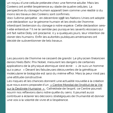
un noyau d’une cellule prélevée chez une femme adulte. Mais les
Coréens ont arrêté l’expérience au stade de quatre cellules. La
perspective du clonage humain apparaît bien comme une réalité si du
moins les travaux des Coréens sont confirmés.
Voici l’ultime péripétie : en décembre 1998 les Nations Unies ont adopté
une déclaration sur le génome humain et les droits de l’homme,
interdisant l’extension du clonage à notre espèce. Cette déclaration sera-
t-elle entendue ? Il ne le semble pas puisque les savants écossais qui
ont fait naître Dolly ont proclamé, il y a quelques jours, leur intention de
cloner des humains. Enfin les autorités publiques américaines ont
décidé de subventionner de tels travaux.
Les pouvoirs de l’homme ne cessent de grandir. Le physicien théoricien
danois Niels Bohr, Prix Nobel, mesurant les dangers de certaines
applications de la physique atomique s’est écrié : » Je suis un homme
qui a peur. » Devant les fabuleuses découvertes de la génétique
moléculaire le biologiste est saisi du même effroi. Mais la peur n’est pas
une attitude constructive.
Les risques et les chances donnent une actualité nouvelle à la création
que nous avons proposée d’un
» Centre Mondial de l’Institut de la Vie
sur la Destinée Humaine
«
. Cathédrale de l’esprit, ce Centre pourrait
nourrir nos réflexions dans notre quête du sens. Il pourrait aussi
contribuer à éclairer les décisions stratégiques de l’humanité et donner
une voix à la volonté de vivre et à l’espérance.