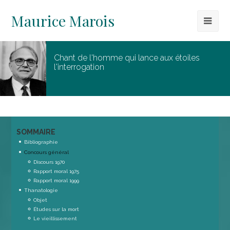
Maurice Marois
Chant de l'homme qui lance aux étoiles
l'interrogation
SOMMAIRE
Bibliographie
Concours général
Discours 1970
Rapport moral 1975
Rapport moral 1999
Thanatologie
Objet
Études sur la mort
Le vieillissement