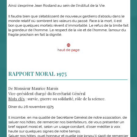
Ainsi s’exprime Jean Rostand au sein de l’Institut de la Vie.
Il faudra bien que s’établissent de nouveaux gardiens d’absolu dans le
monde relatif où sombrent les valeurs du passé. Face à la mort, il est
bon que quelques mortels rêvent d’immortalité. Le refus de la limite fait
la grandeur de l’homme. Le respect de la vie et de l’homme, l’amour du
fragile prochain en fait la dignité.
haut de page
RAPPORT MORAL 1975
De Monsieur Maurice Marois
Vice-président chargé du Secrétariat Général
Mots clés
: survie, guerre ou solidarité, rôle de la science.
Dîner du 26 novembre 1975
Il incombe, en ma qualité de Secrétaire Général de notre association, de
saluer nos hôtes, de remercier nos bienfaiteurs, de vous présenter un
bref rapport moral et, selon un usage constant, d’oser méditer à voix
haute sur quelques signes de notre temps.
Saluer nos hôtes, quel honneur et quelle joie lorsqu’il s’agit de remercier