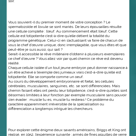
soir.
Vous souvient-il du premier moment de votre conception ? Le
spermatozoïde et l’ovule se sont mariés. De leurs épousailles résulte
une cellule complète : l’œuf. Au commencement était l’œuf. Cette
cellule est totipotente c’est-à-dire qu’elle détient la totalité du
programme génétique. Celui-ci en s’actualisant va faire de chacun de
vous le chef d’œuvre unique, donc irremplaçable, que vous êtes et que
peut-être je suis aussi, qui sait ?
Serait-il accessible le rêve millénaire d’obtenir à plusieurs exemplaires
ce chef d’œuvre ? Vous allez voir par quel chemin ce rêve est devenu
réalité.
Chaque cellule isolée d’un tout jeune embryon peut donner naissance à
un être achevé à l’exemple des jumeaux vrais c’est-à-dire qu’elle est
totipotente. Elle se comporte comme un oeuf.
Au cours du développement embryonnaire et fœtal, les cellules
cérébrales, musculaires, sanguines, etc. se sont différenciées. Mais
chemin faisant elles ont perdu leur totipotence, c’est-à-dire qu’elles sont
désormais limitées à leur fonction par exemple musculaire sans pouvoir
s’en évader : muscle tu es, muscle tu resteras ! Ce problème du
caractère apparemment irréversible de la spécialisation ou
différenciation a longtemps intrigué les chercheurs.
Pour explorer cette énigme deux savants américains, Briggs et King ont
réalisé, en 1952, l’expérience suivante : armés de fines aiguilles de verre