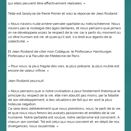
qui elles peuvent être effectivement réalisées. »
Telle est l’analyse de René Poirier et voici la réponse de Jean Rostand :
« Nous n’avons nulle arrière-pensée spartiate ou nietzschéenne. Nous
n’avons pas la nostalgie des âges barbares, et nous pensons que jamais
on ne développera assez le respect de la vie, car à partir du moment où
un être humain est né, et quel qu’il soit, il a droit aux égards de la
collectivité. »
Et Jean Rostand de citer mon Collègue, le Professeur Hamburger,
Professeur à la Faculté de Médecine de Paris :
« Pour nous, la plus fragile des vies, la plus précaire, la plus inutile est
encore de valeur infinie. »
Jean Rostand poursuit :
« Nous pensons que si notre civilisation a pour fondement théorique le
principe du respect de la vie, elle n’en aboutit pas moins, par la fatalité
de son développement, à des situations de fait qui en sont la plus
hideuse négation.
Ce sera donc délibérément que nous prendrons, nous, le parti de la vie,
et que nous nous ferons les avocats passionnés et entêtés de la vie
humaine. Notre partialité est voulue, notre sectarisme est conscient. A
chacun son combat. Tel est celui qui nous convient et, en dépit de nos
divergences, nous rassemble. »