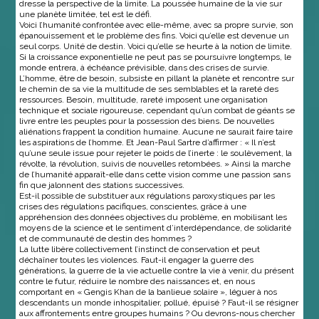
dresse la perspective de la limite. La poussée humaine de la vie sur
une planète limitée, tel est le défi.
Voici l’humanité confrontée avec elle-même, avec sa propre survie, son
épanouissement et le problème des fins. Voici qu’elle est devenue un
seul corps. Unité de destin. Voici qu’elle se heurte à la notion de limite.
Si la croissance exponentielle ne peut pas se poursuivre longtemps, le
monde entrera, à échéance prévisible, dans des crises de survie.
L’homme, être de besoin, subsiste en pillant la planète et rencontre sur
le chemin de sa vie la multitude de ses semblables et la rareté des
ressources. Besoin, multitude, rareté imposent une organisation
technique et sociale rigoureuse, cependant qu’un combat de géants se
livre entre les peuples pour la possession des biens. De nouvelles
aliénations frappent la condition humaine. Aucune ne saurait faire taire
les aspirations de l’homme. Et Jean-Paul Sartre d’affirmer : « Il n’est
qu’une seule issue pour rejeter le poids de l’inerte : le soulèvement, la
révolte, la révolution, suivis de nouvelles retombées. » Ainsi la marche
de l’humanité apparaît-elle dans cette vision comme une passion sans
fin que jalonnent des stations successives.
Est-il possible de substituer aux régulations paroxystiques par les
crises des régulations pacifiques, conscientes, grâce à une
appréhension des données objectives du problème, en mobilisant les
moyens de la science et le sentiment d’interdépendance, de solidarité
et de communauté de destin des hommes ?
La lutte libère collectivement l’instinct de conservation et peut
déchaîner toutes les violences. Faut-il engager la guerre des
générations, la guerre de la vie actuelle contre la vie à venir, du présent
contre le futur, réduire le nombre des naissances et, en nous
comportant en « Gengis Khan de la banlieue solaire », léguer à nos
descendants un monde inhospitalier, pollué, épuisé ? Faut-il se résigner
aux affrontements entre groupes humains ? Ou devrons-nous chercher