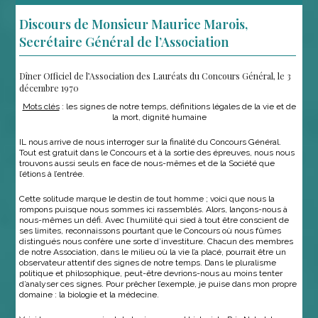
Discours de Monsieur Maurice Marois,
Secrétaire Général de l’Association
Dîner Officiel de l’Association des Lauréats du Concours Général, le 3
décembre 1970
Mots clés
: les signes de notre temps, définitions légales de la vie et de
la mort, dignité humaine
IL nous arrive de nous interroger sur la finalité du Concours Général.
Tout est gratuit dans le Concours et à la sortie des épreuves, nous nous
trouvons aussi seuls en face de nous-mêmes et de la Société que
l’étions à l’entrée.
Cette solitude marque le destin de tout homme ; voici que nous la
rompons puisque nous sommes ici rassemblés. Alors, lançons-nous à
nous-mêmes un défi. Avec l’humilité qui sied à tout être conscient de
ses limites, reconnaissons pourtant que le Concours où nous fûmes
distingués nous confère une sorte d’investiture. Chacun des membres
de notre Association, dans le milieu où la vie l’a placé, pourrait être un
observateur attentif des signes de notre temps. Dans le pluralisme
politique et philosophique, peut-être devrions-nous au moins tenter
d’analyser ces signes. Pour prêcher l’exemple, je puise dans mon propre
domaine : la biologie et la médecine.