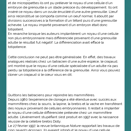
et de micropipettes ils ont pu prélever le noyau d’une cellule d’un
embryon de grenouille à un stade précoce du développement. Ils ont
inséré ce noyau dans un ovule énucléé d’une autre grenouille. L’œuf
ainsi reconstitué se comporta comme un oeuf normal. Il aboutit par
divisions successives à la formation d’un têtard puis d’une grenouille
achevée. Le noyau importé provenant d’un embryon était donc
totipotent.
En revanche lorsque les auteurs implantèrent un noyau d’une cellule
non plus embryonnaire mais différenciée provenant d’une grenouille
adulte le résultat fut négatif. La différenciation avait effacé la
totipotence.
Cette conclusion ne peut pas être généralisée. En effet, des travaux
analogues réalisés chez un batracien d’une autre espèce, le crapaud,
ont montré que le noyau d’une cellule spécialisée d’un adulte n’a pas
perdu sa totipotence à la différence de la grenouille. Ainsi vous pouvez
cloner un crapaud si le cœur vous en dit.
Quittons les batraciens pour rejoindre les mammifères.
Depuis 1980 l’expérience de clonage a été étendue avec succès aux
mammifères chez la souris, la lapine, la brebis et la vache en transférant
des noyaux provenant de cellules embryonnaires. Il restait à implanter
le noyau d’une cellule différenciée prélevée chez un mammifère
adulte. L’événement stupéfiant s’est produit en 1997 avec la naissance
réussie de la célèbre brebis Dolly.
Le 27 février 1997, la revue britannique
Nature
rapportait les travaux de
cinq savants écossais. Ils avaient introduit le noyau d’une cellule