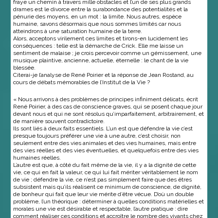
fraye un chemin à travers mille obstacles et l’un de ses plus grands
drames est le divorce entre la surabondance des potentialités et la
pénurie des moyens, en un mot : la limite. Nous autres, espèce
humaine, savons désormais que nous sommes limités car nous
atteindrons à une saturation humaine de la terre.
Alors, acceptons virilement ces limites et tirons-en lucidement les
conséquences : telle est la démarche de Crick. Elle me laisse un
sentiment de malaise ; je crois percevoir comme un gémissement, une
musique plaintive, ancienne, actuelle, éternelle : le chant de la vie
blessée.
Citerai-je l’analyse de René Poirier et la réponse de Jean Rostand, au
cours de débats mémorables de l’Institut de la Vie ?
« Nous arrivons à des problèmes de principes infiniment délicats, écrit
René Poirier, à des cas de conscience graves, qui se posent chaque jour
devant nous et qui ne sont résolus qu’imparfaitement, arbitrairement, et
de manière souvent contradictoire.
Ils sont liés à deux faits essentiels. L’un est que défendre la vie c’est
presque toujours préférer une vie à une autre, c’est choisir, non
seulement entre des vies animales et des vies humaines, mais entre
des vies réelles et des vies éventuelles, et quelquefois entre des vies
humaines réelles.
L’autre est que, à côté du fait même de la vie, il y a la dignité de cette
vie, ce qui en fait la valeur, ce qui lui fait mériter véritablement le nom
de vie ; défendre la vie, ce n’est pas simplement faire que des êtres
subsistent mais qu’ils réalisent ce minimum de conscience, de dignité,
de bonheur qui fait que leur vie mérite d’être vécue. D’où un double
problème, l’un théorique : déterminer à quelles conditions matérielles et
morales une vie est désirable et respectable, l’autre pratique : dire
comment réaliser ces conditions et accroître le nombre des vivants chez