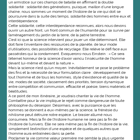
un armistice sur ces champs de bataille en affirmant la double
solidarité : solidarité des générations, puisque, maillon d’une longue
chaîne, nous sommes un moment de l’histoire de la vie qui doit se
poursuivre dans la suite des temps, solidarité des hommes entre eux et
interdépendance.
Cette solidarité, cette interdépendance reconnues, alors nous devons
ouvrir un autre front, un front commun de l’humanité pour sa survie par
l’aménagement du jardin de la terre, de la patrie terrestre.
C’est ici que la science intervient pour jouer un rôle déterminant. Elle
doit faire l’inventaire des ressources de la planète, de leur mode
d’utilisations, des possibilités de recyclage. Elle relève le défi face aux
passéistes qui la condamnent. Evoquerons-nous Einstein : « Ce sera
l’éternel honneur de la science d’avoir vaincu l’insécurité de l’homme
devant lui-même et devant la nature ».
Mais la science n’est qu’un moyen. Inévitablement se pose le problème
des fins et la nécessité de leur formulation claire : développement de
tout l’homme et de tous les hommes, style d’existence et qualité de la
vie, modes de société, classement des priorités, tension dynamique
entre compétition et communion, efficacité et poésie, biens matériels et
béatitudes.
A ce point de mon itinéraire, je voudrais chanter la vie de l’homme.
Combattre pour la vie implique le rejet comme dangereuse de toute
philosophie du désespoir. Désormais, avec la puissance que les
hommes se donnent à eux-mêmes par la science, la frénésie du
nihilisme peut détruire notre espèce. Le brasier allumé nous
consumera. Mais la fin de l’histoire humaine ne sera pas la fin de
l’histoire de l’univers. Elle ne sera même pas la fin de l’histoire de la vie,
simplement l’extinction d’une espèce et de quelques autres que
l’homme aura entraînées dans sa perte.
Proclamer la vie comme valeur première me semble la plus urgente