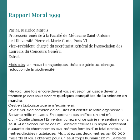
Rapport Moral 1999
Par M. Maurice Marois
Professeur émérite à la Faculté de Médecine Saint-Antoine
de l’Université Pierre et Marie Curie, Paris VI
Vice-Président, chargé du secrétariat général de l’Association des
Lauréats du Concours Général
Extrait.
Mots clés
: animaux transgéniques, thérapie génique, clonage,
réduction de la biodiversité.
Me voici une fois encore devant vous et selon un usage devenu
tradition je dois vous décrire
quelques conquêtes de la science en
marche
.
C’est en biologiste que je m’exprimerai.
Savez-vous de combien de cellules est constitué votre organisme ?
Soixante mille milliards. En apprenant ces chiffres un ami m’a
dit : « Quelle chance ! En rentrant chez moi ce soir je me sentirai moins
seul. »Dans chacune de ces milliards de cellules un noyau contenant
quarante-six chromosomes eux-mêmes formés d’un total de deux
mètres d’acides nucléiques. Multipliez ces deux mètres par 60.000
milliards et vous obtenez pour un seul corps humain 120 milliards de