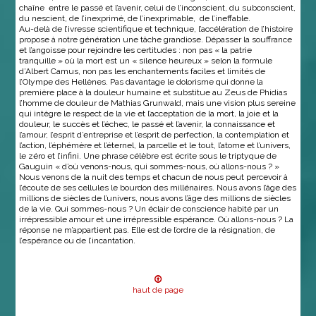
chaîne entre le passé et l’avenir, celui de l’inconscient, du subconscient,
du nescient, de l’inexprimé, de l’inexprimable, de l’ineffable.
Au-delà de l’ivresse scientifique et technique, l’accélération de l’histoire
propose à notre génération une tâche grandiose. Dépasser la souffrance
et l’angoisse pour rejoindre les certitudes : non pas « la patrie
tranquille » où la mort est un « silence heureux » selon la formule
d’Albert Camus, non pas les enchantements faciles et limités de
l’Olympe des Hellènes. Pas davantage le dolorisme qui donne la
première place à la douleur humaine et substitue au Zeus de Phidias
l’homme de douleur de Mathias Grunwald, mais une vision plus sereine
qui intègre le respect de la vie et l’acceptation de la mort, la joie et la
douleur, le succès et l’échec, le passé et l’avenir, la connaissance et
l’amour, l’esprit d’entreprise et l’esprit de perfection, la contemplation et
l’action, l’éphémère et l’éternel, la parcelle et le tout, l’atome et l’univers,
le zéro et l’infini. Une phrase célèbre est écrite sous le triptyque de
Gauguin « d’où venons-nous, qui sommes-nous, où allons-nous ? »
Nous venons de la nuit des temps et chacun de nous peut percevoir à
l’écoute de ses cellules le bourdon des millénaires. Nous avons l’âge des
millions de siècles de l’univers, nous avons l’âge des millions de siècles
de la vie. Qui sommes-nous ? Un éclair de conscience habité par un
irrépressible amour et une irrépressible espérance. Où allons-nous ? La
réponse ne m’appartient pas. Elle est de l’ordre de la résignation, de
l’espérance ou de l’incantation.
haut de page