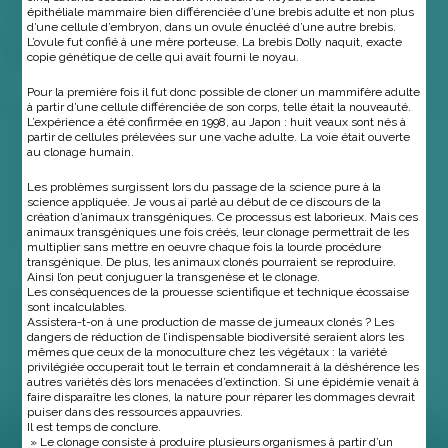
épithéliale mammaire bien différenciée d’une brebis adulte et non plus
d’une cellule d’embryon, dans un ovule énucléé d’une autre brebis.
L’ovule fut confié à une mère porteuse. La brebis Dolly naquit, exacte
copie génétique de celle qui avait fourni le noyau.
Pour la première fois il fut donc possible de cloner un mammifère adulte
à partir d’une cellule différenciée de son corps, telle était la nouveauté.
L’expérience a été confirmée en 1998, au Japon : huit veaux sont nés à
partir de cellules prélevées sur une vache adulte. La voie était ouverte
au clonage humain.
Les problèmes surgissent lors du passage de la science pure à la
science appliquée. Je vous ai parlé au début de ce discours de la
création d’animaux transgéniques. Ce processus est laborieux. Mais ces
animaux transgéniques une fois créés, leur clonage permettrait de les
multiplier sans mettre en oeuvre chaque fois la lourde procédure
transgénique. De plus, les animaux clonés pourraient se reproduire.
Ainsi l’on peut conjuguer la transgenèse et le clonage.
Les conséquences de la prouesse scientifique et technique écossaise
sont incalculables.
Assistera-t-on à une production de masse de jumeaux clonés ? Les
dangers de réduction de l’indispensable biodiversité seraient alors les
mêmes que ceux de la monoculture chez les végétaux : la variété
privilégiée occuperait tout le terrain et condamnerait à la déshérence les
autres variétés dès lors menacées d’extinction. Si une épidémie venait à
faire disparaître les clones, la nature pour réparer les dommages devrait
puiser dans des ressources appauvries.
Il est temps de conclure.
» Le clonage consiste à produire plusieurs organismes à partir d’un