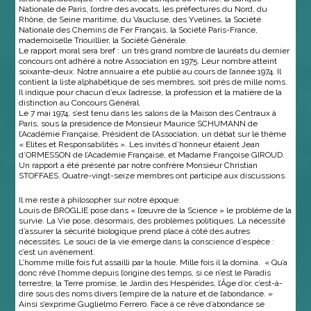
Nationale de Paris, l’ordre des avocats, les préfectures du Nord, du
Rhône, de Seine maritime, du Vaucluse, des Yvelines, la Société
Nationale des Chemins de Fer Français, la Société Paris-France,
mademoiselle Triouillier, la Société Générale.
Le rapport moral sera bref : un très grand nombre de lauréats du dernier
concours ont adhéré à notre Association en 1975. Leur nombre atteint
soixante-deux. Notre annuaire a été publié au cours de l’année 1974. Il
contient la liste alphabétique de ses membres, soit près de mille noms.
Il indique pour chacun d’eux l’adresse, la profession et la matière de la
distinction au Concours Général.
Le 7 mai 1974, s’est tenu dans les salons de la Maison des Centraux à
Paris, sous la présidence de Monsieur Maurice SCHUMANN de
l’Académie Française, Président de l’Association, un débat sur le thème
« Elites et Responsabilités ». Les invités d’honneur étaient Jean
d’ORMESSON de l’Académie Française, et Madame Françoise GIROUD.
Un rapport a été présenté par notre confrère Monsieur Christian
STOFFAES. Quatre-vingt-seize membres ont participé aux discussions.
Il me reste à philosopher sur notre époque.
Louis de BROGLIE pose dans « l’œuvre de la Science » le problème de la
survie. La Vie pose, désormais, des problèmes politiques. La nécessité
d’assurer la sécurité biologique prend place à côté des autres
nécessités. Le souci de la vie émerge dans la conscience d’espèce :
c’est un avènement.
L’homme mille fois fut assailli par la houle. Mille fois il la domina. « Qu’a
donc rêvé l’homme depuis l’origine des temps, si ce n’est le Paradis
terrestre, la Terre promise, le Jardin des Hespérides, l’Âge d’or, c’est-à-
dire sous des noms divers l’empire de la nature et de l’abondance. »
Ainsi s’exprime Guglielmo Ferrero. Face à ce rêve d’abondance se