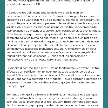
Voici les propos que vient de tenir un grand biologiste Prix Nobel, le
savant britannique CRICK :
« De nouvelles définitions légales de la vie et de la mort sont
nécessaires si l’on ne veut pas que l’explosion démographique pose un
problème de qualité autant que de quantité, estime le Professeur Crick.
La mort légale pourrait aussi, par exemple, se situer après 80 ans, date
au-delà de laquelle les médecins pourraient se trouver exemptés de
leur obligation de prolonger la vie de façon coûteuse et, souvent, inutile.
Nos idées ainsi exprimées impliqueraient, bien sûr, une réévaluation
complète de la vie humaine elle-même. Je ne crois pas un mot de ce
point de vue traditionnel selon lequel tous les hommes sont nés égaux
et sacrés. On ne peut pas continuer indéfiniment à adopter de vieux
points de vue face à des problèmes actuels. A longs termes, on peut
seulement répondre aux problèmes de façon rationnelle, en jetant un
regard différent sur les choses. » Telles sont les propositions du
Professeur Crick que j’ai voulu livrer à vos méditations.
La dignité d’homme, les droits humains fondamentaux devront-ils être
affectés d’un coefficient en fonction de l’âge, de l’état du corps et de
l’esprit ? Devrons-nous nuancer l’absolu ? Car, c’était un absolu – encore
en vigueur dans la profession de médecin – que d’assurer la défense de
toute vie humaine : c’est ce devoir absolu qui justifiait l’acharnement
thérapeutique.
J’entends bien qu’il y a le rêve et la réalité, la rhétorique et la pratique
courante, l’affirmation des principes généraux et les transgressions
cachées, l’idéal théorique et le réel souvent triste. J’entends bien que
l’explosion démographique pose des problèmes de nombres. La vie se