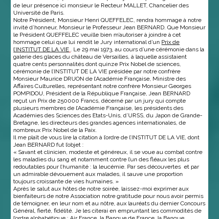
de leur présence ici monsieur le Recteur MALLET, Chancelier des
Université de Paris.
Notre Président, Monsieur Henri QUEFFELEC, rendra hommage à notre
invité d’honneur, Monsieur le Professeur Jean BERNARD. Que Monsieur
le Président QUEFFELEC veuille bien m’autoriser à joindre à cet
hommage celui que lui rendit le Jury international d’un
Prix de
l’INSTITUT DE LA VIE
. Le 29 mai 1973, au cours d’une cérémonie dans la
galerie des glaces du château de Versailles, à laquelle assistaient
quatre cents personnalités dont quinze Prix Nobel de sciences,
cérémonie de l’INSTITUT DE LA VIE présidée par notre confrère
Monsieur Maurice DRUON de l’Académie Française, Ministre des
Affaires Culturelles, représentant notre confrère Monsieur Georges
POMPIDOU, Président de la République Française, Jean BERNARD
reçut un Prix de 250000 Francs, décerné par un jury qui compte
plusieurs membres de l’Académie Française, les présidents des
Académies des Sciences des Etats-Unis, d’URSS, du Japon de Grande-
Bretagne, les directeurs des grandes agences internationales, de
nombreux Prix Nobel de la Paix.
Il me plaît de vous lire la citation à l’ordre de l’INSTITUT DE LA VIE, dont
Jean BERNARD fut l’objet :
« Savant et clinicien, modeste et généreux, il se voue au combat contre
les maladies du sang et notamment contre l’un des fléaux les plus
redoutables pour l’humanité : la leucémie. Par ses découvertes et par
un admirable dévouement aux malades, il sauve une proportion
toujours croissante de vies humaines. »
Après le salut aux hôtes de notre soirée, laissez-moi exprimer aux
bienfaiteurs de notre Association notre gratitude pour nous avoir permis
de témoigner, en leur nom et au nôtre, aux lauréats du dernier Concours
Général, fierté, fidélité. Je les citerai en empruntant les commodités de
l’ordre alphabétique : Air France, la Banque de France, la Banque