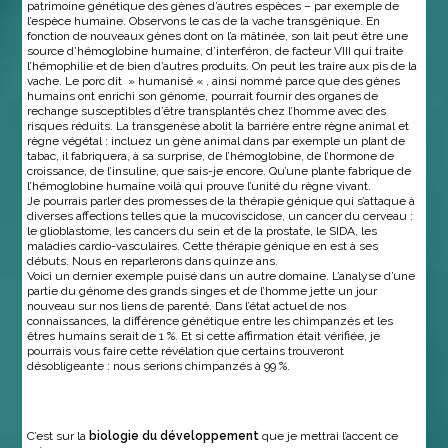
patrimoine génétique des gènes d’autres espèces – par exemple de
l’espèce humaine. Observons le cas de la vache transgénique. En
fonction de nouveaux gènes dont on l’a mâtinée, son lait peut être une
source d’hémoglobine humaine, d’interféron, de facteur VIII qui traite
l’hémophilie et de bien d’autres produits. On peut les traire aux pis de la
vache. Le porc dit » humanisé « , ainsi nommé parce que des gènes
humains ont enrichi son génome, pourrait fournir des organes de
rechange susceptibles d’être transplantés chez l’homme avec des
risques réduits. La transgenèse abolit la barrière entre règne animal et
règne végétal : incluez un gène animal dans par exemple un plant de
tabac, il fabriquera, à sa surprise, de l’hémoglobine, de l’hormone de
croissance, de l’insuline, que sais-je encore. Qu’une plante fabrique de
l’hémoglobine humaine voilà qui prouve l’unité du règne vivant.
Je pourrais parler des promesses de la thérapie génique qui s’attaque à
diverses affections telles que la mucoviscidose, un cancer du cerveau :
le glioblastome, les cancers du sein et de la prostate, le SIDA, les
maladies cardio-vasculaires. Cette thérapie génique en est à ses
débuts. Nous en reparlerons dans quinze ans.
Voici un dernier exemple puisé dans un autre domaine. L’analyse d’une
partie du génome des grands singes et de l’homme jette un jour
nouveau sur nos liens de parenté. Dans l’état actuel de nos
connaissances, la différence génétique entre les chimpanzés et les
êtres humains serait de 1 %. Et si cette affirmation était vérifiée, je
pourrais vous faire cette révélation que certains trouveront
désobligeante : nous serions chimpanzés à 99 %.
C’est sur la
biologie du développement
que je mettrai l’accent ce