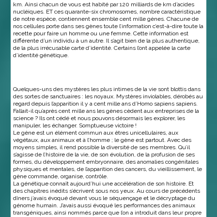
km. Ainsi chacun de vous est habité par 120 milliards de km d’acides
nucléiques. ET ces quarante-six chromosomes, nombre caractéristique
de notre espèce, contiennent ensemble cent mille gènes. Chacune de
nos cellules porte dans ses gènes toute l’information c’est-à-dire toute la
recette pour faire un homme ou une femme. Cette information est
différente d’un individu à un autre. Il s’agit bien de la plus authentique,
de la plus irrécusable carte d’identité. Certains l’ont appelée la carte
d’identité génétique.
Quelques-uns des mystères les plus intimes de la vie sont blottis dans
des sortes de sanctuaires : les noyaux. Mystères inviolables, dérobés au
regard depuis l’apparition il y a cent mille ans d’Homo sapiens sapiens.
Fallait-il qu’après cent mille ans les gènes cèdent aux entreprises de la
science ? Ils ont cédé et nous pouvons désormais les explorer, les
manipuler, les échanger. Somptueuse victoire !
Le gène est un élément commun aux êtres unicellulaires, aux
végétaux, aux animaux et à l’homme ; le gène est partout. Avec des
moyens simples, il rend possible la diversité de ses membres. Qu’il
s’agisse de l’histoire de la vie, de son évolution, de la profusion de ses
formes, du développement embryonnaire, des anomalies congénitales
physiques et mentales, de l’apparition des cancers, du vieillissement, le
gène commande, organise, contrôle.
La génétique connaît aujourd’hui une accélération de son histoire. Et
des chapitres inédits s’écrivent sous nos yeux. Au cours de précédents
dîners j’avais évoqué devant vous le séquençage et le décryptage du
génome humain. J’avais aussi évoqué les performances des animaux
transgéniques, ainsi nommés parce que l’on a introduit dans leur propre