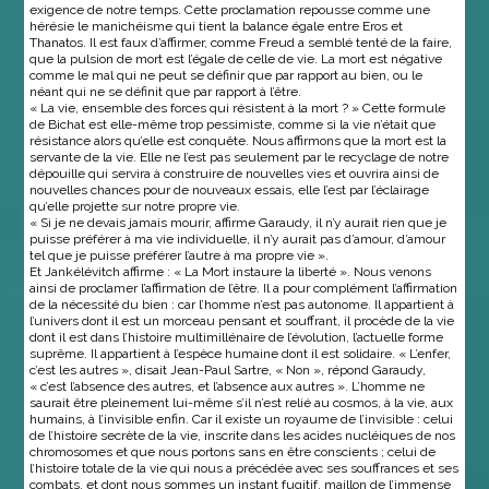
exigence de notre temps. Cette proclamation repousse comme une
hérésie le manichéisme qui tient la balance égale entre Eros et
Thanatos. Il est faux d’affirmer, comme Freud a semblé tenté de la faire,
que la pulsion de mort est l’égale de celle de vie. La mort est négative
comme le mal qui ne peut se définir que par rapport au bien, ou le
néant qui ne se définit que par rapport à l’être.
« La vie, ensemble des forces qui résistent à la mort ? » Cette formule
de Bichat est elle-même trop pessimiste, comme si la vie n’était que
résistance alors qu’elle est conquête. Nous affirmons que la mort est la
servante de la vie. Elle ne l’est pas seulement par le recyclage de notre
dépouille qui servira à construire de nouvelles vies et ouvrira ainsi de
nouvelles chances pour de nouveaux essais, elle l’est par l’éclairage
qu’elle projette sur notre propre vie.
« Si je ne devais jamais mourir, affirme Garaudy, il n’y aurait rien que je
puisse préférer à ma vie individuelle, il n’y aurait pas d’amour, d’amour
tel que je puisse préférer l’autre à ma propre vie ».
Et Jankélévitch affirme : « La Mort instaure la liberté ». Nous venons
ainsi de proclamer l’affirmation de l’être. Il a pour complément l’affirmation
de la nécessité du bien : car l’homme n’est pas autonome. Il appartient à
l’univers dont il est un morceau pensant et souffrant, il procède de la vie
dont il est dans l’histoire multimillénaire de l’évolution, l’actuelle forme
suprême. Il appartient à l’espèce humaine dont il est solidaire. « L’enfer,
c’est les autres », disait Jean-Paul Sartre, « Non », répond Garaudy,
« c’est l’absence des autres, et l’absence aux autres ». L’homme ne
saurait être pleinement lui-même s’il n’est relié au cosmos, à la vie, aux
humains, à l’invisible enfin. Car il existe un royaume de l’invisible : celui
de l’histoire secrète de la vie, inscrite dans les acides nucléiques de nos
chromosomes et que nous portons sans en être conscients ; celui de
l’histoire totale de la vie qui nous a précédée avec ses souffrances et ses
combats, et dont nous sommes un instant fugitif, maillon de l’immense