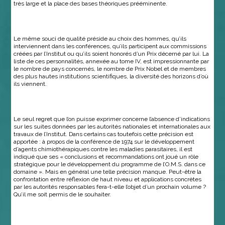
très large et la place des bases théoriques prééminente.
Le même souci de qualité préside au choix des hommes, qu’ils
interviennent dans les conférences, qu’ils participent aux commissions
créées par l’Institut ou qu’ils soient honorés d’un Prix décerné par lui. La
liste de ces personnalités, annexée au tome IV, est impressionnante par
le nombre de pays concernés, le nombre de Prix Nobel et de membres
des plus hautes institutions scientifiques, la diversité des horizons d’où
ils viennent.
Le seul regret que l’on puisse exprimer concerne l’absence d’indications
sur les suites données par les autorités nationales et internationales aux
travaux de l’Institut. Dans certains cas toutefois cette précision est
apportée : à propos de la conférence de 1974 sur le développement
d’agents chimiothérapiques contre les maladies parasitaires, il est
indiqué que ses « conclusions et recommandations ont joué un rôle
stratégique pour le développement du programme de l’O.M.S. dans ce
domaine ». Mais en général une telle précision manque. Peut-être la
confrontation entre réflexion de haut niveau et applications concrètes
par les autorités responsables fera-t-elle l’objet d’un prochain volume ?
Qu’il me soit permis de le souhaiter.