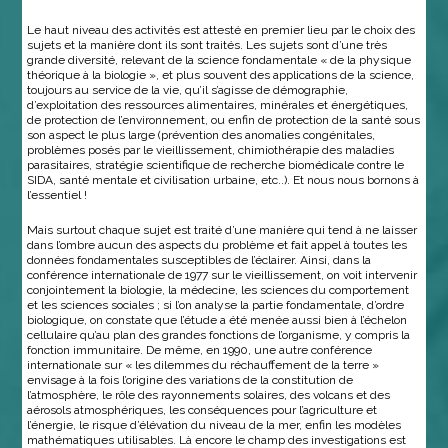
Le haut niveau des activités est attesté en premier lieu par le choix des
sujets et la manière dont ils sont traités. Les sujets sont d’une très
grande diversité, relevant de la science fondamentale « de la physique
théorique à la biologie », et plus souvent des applications de la science,
toujours au service de la vie, qu’il s’agisse de démographie,
d’exploitation des ressources alimentaires, minérales et énergétiques,
de protection de l’environnement, ou enfin de protection de la santé sous
son aspect le plus large (prévention des anomalies congénitales,
problèmes posés par le vieillissement, chimiothérapie des maladies
parasitaires, stratégie scientifique de recherche biomédicale contre le
SIDA, santé mentale et civilisation urbaine, etc..). Et nous nous bornons à
l’essentiel !
Mais surtout chaque sujet est traité d’une manière qui tend à ne laisser
dans l’ombre aucun des aspects du problème et fait appel à toutes les
données fondamentales susceptibles de l’éclairer. Ainsi, dans la
conférence internationale de 1977 sur le vieillissement, on voit intervenir
conjointement la biologie, la médecine, les sciences du comportement
et les sciences sociales ; si l’on analyse la partie fondamentale, d’ordre
biologique, on constate que l’étude a été menée aussi bien à l’échelon
cellulaire qu’au plan des grandes fonctions de l’organisme, y compris la
fonction immunitaire. De même, en 1990, une autre conférence
internationale sur « les dilemmes du réchauffement de la terre »
envisage à la fois l’origine des variations de la constitution de
l’atmosphère, le rôle des rayonnements solaires, des volcans et des
aérosols atmosphériques, les conséquences pour l’agriculture et
l’énergie, le risque d’élévation du niveau de la mer, enfin les modèles
mathématiques utilisables. Là encore le champ des investigations est