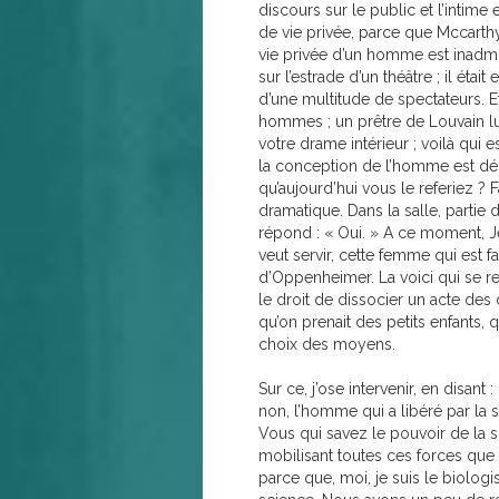
discours sur le public et l’intime 
de vie privée, parce que Mccarthy l
vie privée d’un homme est inadmi
sur l’estrade d’un théâtre ; il éta
d’une multitude de spectateurs. Et
hommes ; un prêtre de Louvain lui
votre drame intérieur ; voilà qui 
la conception de l’homme est déso
qu’aujourd’hui vous le referiez ? 
dramatique. Dans la salle, partie
répond : « Oui. » A ce moment, 
veut servir, cette femme qui est 
d’Oppenheimer. La voici qui se re
le droit de dissocier un acte des 
qu’on prenait des petits enfants, qu
choix des moyens.
Sur ce, j’ose intervenir, en disan
non, l’homme qui a libéré par la 
Vous qui savez le pouvoir de la s
mobilisant toutes ces forces que 
parce que, moi, je suis le biolog