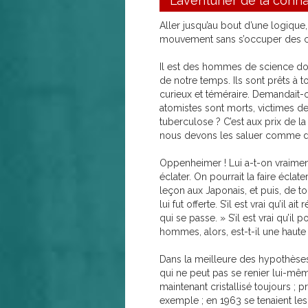
L’aventurier de la con
Aller jusqu’au bout d’une logique
mouvement sans s’occuper des co
Il est des hommes de science do
de notre temps. Ils sont prêts à t
curieux et téméraire. Demandait-o
atomistes sont morts, victimes de
tuberculose ? C’est aux prix de l
nous devons les saluer comme de
Oppenheimer ! Lui a-t-on vraiment
éclater. On pourrait la faire écl
leçon aux Japonais, et puis, de to
lui fut offerte. S’il est vrai qu’il 
qui se passe. » S’il est vrai qu’il 
hommes, alors, est-t-il une haut
Dans la meilleure des hypothèses,
qui ne peut pas se renier lui-même 
maintenant cristallisé toujours ;
exemple ; en 1963 se tenaient le