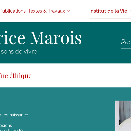
Publications, Textes & Travaux
Institut de la Vie
ice Marois
aisons de vivre
ne éthique
la connaissance
osions
ce et liberté