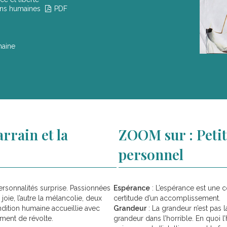
ons humaines
PDF
maine
rrain et la
ZOOM sur : Petit
personnel
personnalités surprise. Passionnées
Espérance
: L’espérance est une c
 joie, l’autre la mélancolie, deux
certitude d’un accomplissement.
ondition humaine accueillie avec
Grandeur
: La grandeur n’est pas l
iment de révolte.
grandeur dans l’horrible. En quoi l