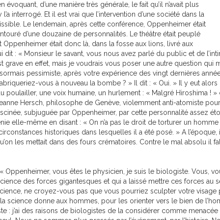
en évoquant, d’une manière très générale, le fait qu’il n’avait plus
’a interrogé. Et il est vrai que l’intervention d’une société dans la
ssible. Le lendemain, après cette conférence, Oppenheimer était
it entouré d’une douzaine de personnalités. Le théâtre était peuplé
 Oppenheimer était donc là, dans la fosse aux lions, livré aux
 dit : « Monsieur le savant, vous nous avez parlé du public et de l’in
est grave en effet, mais je voudrais vous poser une autre question qui m
rmais pessimiste, après votre expérience des vingt dernières années, s
Fabriqueriez-vous à nouveau la bombe ? » Il dit : « Oui. » Il y eut alor
 du poulailler, une voix humaine, un hurlement : « Malgré Hiroshima ! »
Jeanne Hersch, philosophe de Genève, violemment anti-atomiste pour 
fascinée, subjuguée par Oppenheimer, par cette personnalité assez ét
nie elle-même en disant : « On n’a pas le droit de torturer un homme
circonstances historiques dans lesquelles il a été posé. » A l’époque, il
’on les mettait dans des fours crématoires. Contre le mal absolu il fallait
t : « Oppenheimer, vous êtes le physicien, je suis le biologiste. Vous, 
science des forces gigantesques et qui a laissé mettre ces forces au 
cience, ne croyez-vous pas que vous pourriez sculpter votre visage pou
la science donne aux hommes, pour les orienter vers le bien de l’homme
iste : j’ai des raisons de biologistes de la considérer comme menacée 