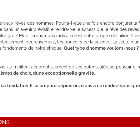
us vieux rêves des hommes. Pourra-t-elle une fois encore conjurer la fa
 dans un avenir prévisible rendra-t-elle accessible le rêve des rêves 
re gré ? Modifierons-nous radicalement notre propre définition ? Jus
ileusement, peureusement, les pouvoirs de la science. La seule maniè
les fondements de notre éthique.
Quel type d’homme voulons-nous ? 
a vie, au meilleur accomplissement de ses potentialités, au pouvoir d’
èmes de choix, d’une exceptionnelle gravité.
is sa fondation. Il se prépare depuis onze ans à ce rendez-vous que 
ONS