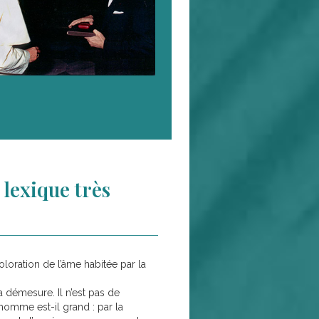
 lexique très
oloration de l’âme habitée par la
a démesure. Il n’est pas de
’homme est-il grand : par la