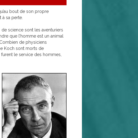
squ’au bout de son propre
à sa perte.
e science sont les aventuriers
prendre que l’homme est un animal
s. Combien de physiciens
 de Koch sont morts de
s furent le service des hommes,