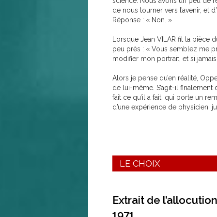
science. Nous avons un peu de re
de nous tourner vers l’avenir, et
Réponse : « Non. »
Lorsque Jean VILAR fit la pièce
peu près : « Vous semblez me prése
modifier mon portrait, et si jamai
Alors je pense qu’en réalité, Oppe
de lui-même. S’agit-il finalement
fait ce qu’il a fait, qui porte un
d’une expérience de physicien, jus
LE CHOIX
Extrait de l’allocut
1971