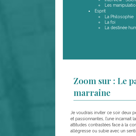
Les manipulati
Esprit
La Philosophie
La foi
La destinée hu
Zoom sur : Le pa
marraine
Je voudrais inviter ce soir deux 
et passionnantes, l’une incarnait la
attitudes contrastées face à la c
allégresse ou subie avec un sent