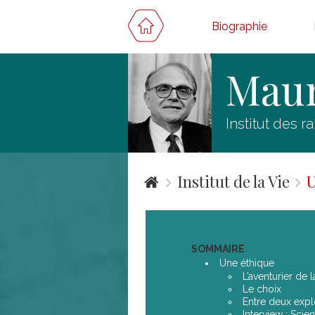
Biographie
Maur
Institut des r
Institut de la Vie
U
SOMMAIRE
Une éthique
L’aventurier de 
Le choix
Entre deux expl
Interview : Scien