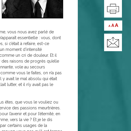
A
A
A
time, vous nous avez parlé de
’apparaît essentielle : vous, dont
i c’était à refaire, est-ce
s un moment d’intensité
 comme un cri de douleur. Et il
des raisons de progrès qu’elle
onnante, vole au secours
 comme vous le faites, on n’a pas
 y avait le mal absolu qui était
 lutter, et il n’y avait pas le
vous êtes, que vous le vouliez ou
service des passions meurtrières.
r l’avenir et pour l’éternité, en
, vers la vie ? Et je le dis
par certains usages de la