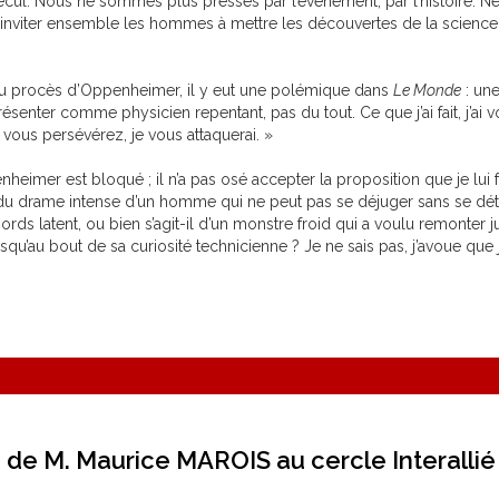
cul. Nous ne sommes plus pressés par l’événement, par l’histoire. N
 d’inviter ensemble les hommes à mettre les découvertes de la science 
 du procès d’Oppenheimer, il y eut une polémique dans
Le Monde
: une
nter comme physicien repentant, pas du tout. Ce que j’ai fait, j’ai vou
s vous persévérez, je vous attaquerai. »
nheimer est bloqué ; il n’a pas osé accepter la proposition que je lui
 du drame intense d’un homme qui ne peut pas se déjuger sans se détrui
 remords latent, ou bien s’agit-il d’un monstre froid qui a voulu remont
qu’au bout de sa curiosité technicienne ? Je ne sais pas, j’avoue que j
ion de M. Maurice MAROIS au cercle Interalli