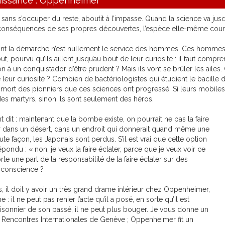
naissance : Oppenheimer
, sans s’occuper du reste, aboutit à l’impasse. Quand la science va ju
nséquences de ses propres découvertes, l’espèce elle-même court 
nt la démarche n’est nullement le service des hommes. Ces hommes d
out, pourvu qu’ils aillent jusqu’au bout de leur curiosité : il faut com
n à un conquistador d’être prudent ? Mais ils vont se brûler les aile
 leur curiosité ? Combien de bactériologistes qui étudient le bacille
a mort des pionniers que ces sciences ont progressé. Si leurs mobile
s martyrs, sinon ils sont seulement des héros.
 dit : maintenant que la bombe existe, on pourrait ne pas la faire
ater dans un désert, dans un endroit qui donnerait quand même une
ute façon, les Japonais sont perdus. S’il est vrai que cette option
ait répondu : « non, je veux la faire éclater, parce que je veux voir ce
porte une part de la responsabilité de la faire éclater sur des
e conscience ?
 il doit y avoir un très grand drame intérieur chez Oppenheimer,
: il ne peut pas renier l’acte qu’il a posé, en sorte qu’il est
 prisonnier de son passé, il ne peut plus bouger. Je vous donne un
s Rencontres Internationales de Genève ; Oppenheimer fit un