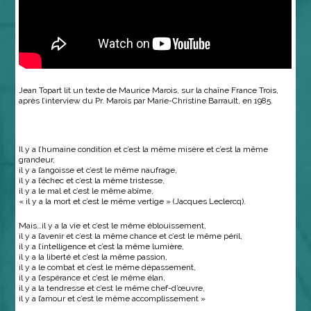
Jean Topart lit un texte de Maurice Marois, sur la chaîne France Trois,
après l’interview du Pr. Marois par Marie-Christine Barrault, en 1985.
Il y a l’humaine condition et c’est la même misère et c’est la même
grandeur,
il y a l’angoisse et c’est le même naufrage,
il y a l’échec et c’est la même tristesse,
il y a le mal et c’est le même abîme,
« il y a la mort et c’est le même vertige » (Jacques Leclercq).
Mais…il y a la vie et c’est le même éblouissement,
il y a l’avenir et c’est la même chance et c’est le même péril,
il y a l’intelligence et c’est la même lumière,
il y a la liberté et c’est la même passion,
il y a le combat et c’est le même dépassement,
il y a l’espérance et c’est le même élan,
il y a la tendresse et c’est le même chef-d’œuvre,
il y a l’amour et c’est le même accomplissement »