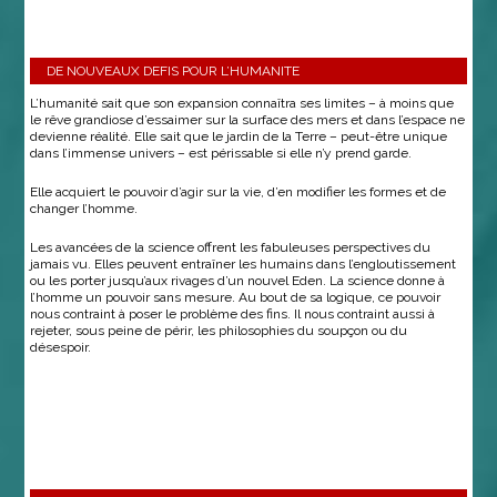
DE NOUVEAUX DEFIS POUR L’HUMANITE
L’humanité sait que son expansion connaîtra ses limites – à moins que
le rêve grandiose d’essaimer sur la surface des mers et dans l’espace ne
devienne réalité. Elle sait que le jardin de la Terre – peut-être unique
dans l’immense univers – est périssable si elle n’y prend garde.
Elle acquiert le pouvoir d’agir sur la vie, d’en modifier les formes et de
changer l’homme.
Les avancées de la science offrent les fabuleuses perspectives du
jamais vu. Elles peuvent entraîner les humains dans l’engloutissement
ou les porter jusqu’aux rivages d’un nouvel Eden. La science donne à
l’homme un pouvoir sans mesure. Au bout de sa logique, ce pouvoir
nous contraint à poser le problème des fins. Il nous contraint aussi à
rejeter, sous peine de périr, les philosophies du soupçon ou du
désespoir.