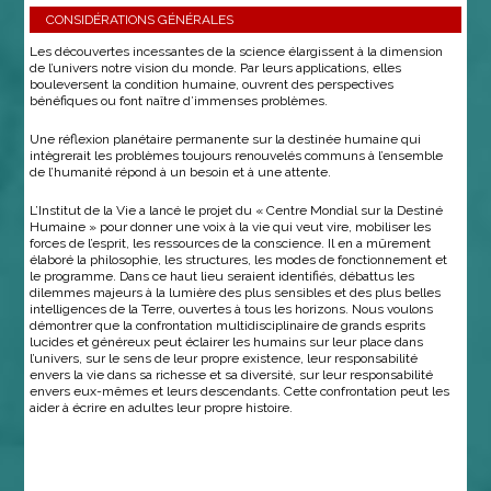
CONSIDÉRATIONS GÉNÉRALES
Les découvertes incessantes de la science élargissent à la dimension
de l’univers notre vision du monde. Par leurs applications, elles
bouleversent la condition humaine, ouvrent des perspectives
bénéfiques ou font naître d’immenses problèmes.
Une réflexion planétaire permanente sur la destinée humaine qui
intègrerait les problèmes toujours renouvelés communs à l’ensemble
de l’humanité répond à un besoin et à une attente.
L’Institut de la Vie a lancé le projet du « Centre Mondial sur la Destiné
Humaine » pour donner une voix à la vie qui veut vire, mobiliser les
forces de l’esprit, les ressources de la conscience. Il en a mûrement
élaboré la philosophie, les structures, les modes de fonctionnement et
le programme. Dans ce haut lieu seraient identifiés, débattus les
dilemmes majeurs à la lumière des plus sensibles et des plus belles
intelligences de la Terre, ouvertes à tous les horizons. Nous voulons
démontrer que la confrontation multidisciplinaire de grands esprits
lucides et généreux peut éclairer les humains sur leur place dans
l’univers, sur le sens de leur propre existence, leur responsabilité
envers la vie dans sa richesse et sa diversité, sur leur responsabilité
envers eux-mêmes et leurs descendants. Cette confrontation peut les
aider à écrire en adultes leur propre histoire.