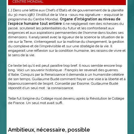
CENTRE MONDIAL
[…] Dans une lettre aux Chefs d’Etats et de gouvernement de la planète
du 30 mars 1987, l’Institut de la Vie a –sous ma signature – esquissé le
programme du Centre Mondial.
Organe d’intégration au niveau de
l’espèce humaine tout
entière
il ne négligerait rien des richesses du
passé, scruterait les potentialités du futur et les confronterait aux
exigences et aux aspirations permanentes de l’homme dans toutes ses
dimensions. Il analyserait avec la rigueur de la science la situation de la
vie sur la Terre, s’interrogerait sur la maîtrise du changement, la gestion
du complexe et de l’imprévisible et sur une stratégie de la vie. Il
engagerait une réflexion sur la condition humaine, les raisons de vivre et
le sens de la vie.
Ce texte tel qu’il est peut paraître trop bref. Il nous semble encore trop
long. Voici un souvenir historique : François Ier revenait des guerres
d’Italie. Conquis par la Renaissance il demanda à un humaniste célèbre
de son temps, Guillaume Budé comment frayer une voie à la liberté et à
l’épanouissement de l’esprit. Conseillé par Erasme, Guillaume Budé
répondit d’un seul mot : la connaissance.
Telle fut l’origine du Collège royal devenu après la Révolution le Collège
de France. Un seul mot avait suffi.
Ambitieux, nécessaire, possible