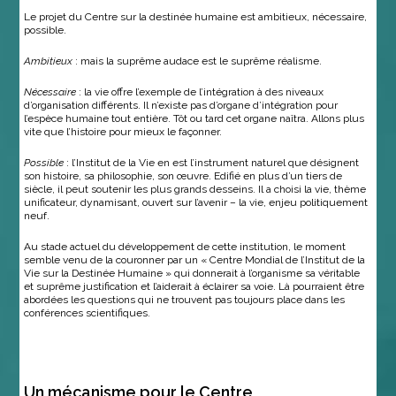
Le projet du Centre sur la destinée humaine est ambitieux, nécessaire,
possible.
Ambitieux
: mais la suprême audace est le suprême réalisme.
Nécessaire
: la vie offre l’exemple de l’intégration à des niveaux
d’organisation différents. Il n’existe pas d’organe d’intégration pour
l’espèce humaine tout entière. Tôt ou tard cet organe naîtra. Allons plus
vite que l’histoire pour mieux le façonner.
Possible
: l’Institut de la Vie en est l’instrument naturel que désignent
son histoire, sa philosophie, son œuvre. Edifié en plus d’un tiers de
siècle, il peut soutenir les plus grands desseins. Il a choisi la vie, thème
unificateur, dynamisant, ouvert sur l’avenir – la vie, enjeu politiquement
neuf.
Au stade actuel du développement de cette institution, le moment
semble venu de la couronner par un « Centre Mondial de l’Institut de la
Vie sur la Destinée Humaine » qui donnerait à l’organisme sa véritable
et suprême justification et l’aiderait à éclairer sa voie. Là pourraient être
abordées les questions qui ne trouvent pas toujours place dans les
conférences scientifiques.
Un mécanisme pour le Centre