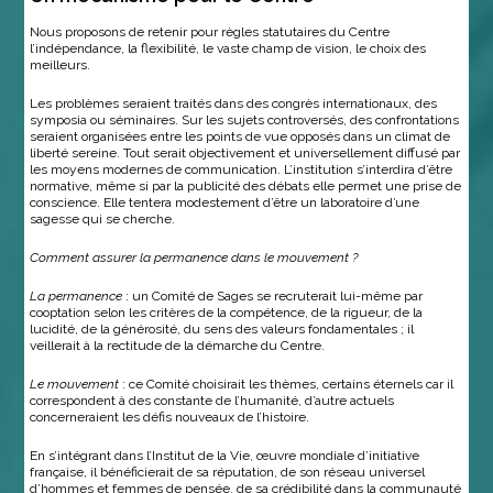
Nous proposons de retenir pour règles statutaires du Centre
l’indépendance, la flexibilité, le vaste champ de vision, le choix des
meilleurs.
Les problèmes seraient traités dans des congrès internationaux, des
symposia ou séminaires. Sur les sujets controversés, des confrontations
seraient organisées entre les points de vue opposés dans un climat de
liberté sereine. Tout serait objectivement et universellement diffusé par
les moyens modernes de communication. L’institution s’interdira d’être
normative, même si par la publicité des débats elle permet une prise de
conscience. Elle tentera modestement d’être un laboratoire d’une
sagesse qui se cherche.
Comment assurer la permanence dans le mouvement ?
La permanence
: un Comité de Sages se recruterait lui-même par
cooptation selon les critères de la compétence, de la rigueur, de la
lucidité, de la générosité, du sens des valeurs fondamentales ; il
veillerait à la rectitude de la démarche du Centre.
Le mouvement
: ce Comité choisirait les thèmes, certains éternels car il
correspondent à des constante de l’humanité, d’autre actuels
concerneraient les défis nouveaux de l’histoire.
En s’intégrant dans l’Institut de la Vie, œuvre mondiale d’initiative
française, il bénéficierait de sa réputation, de son réseau universel
d’hommes et femmes de pensée, de sa crédibilité dans la communauté